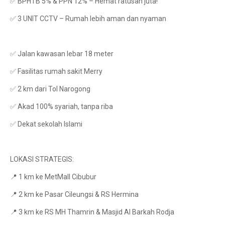
✅ BPHTB 5% & PPN 12% – Hemat ratusan juta!
✅ 3 UNIT CCTV – Rumah lebih aman dan nyaman
✅ Jalan kawasan lebar 18 meter
✅ Fasilitas rumah sakit Merry
✅ 2 km dari Tol Narogong
✅ Akad 100% syariah, tanpa riba
✅ Dekat sekolah Islami
LOKASI STRATEGIS:
📍 1 km ke MetMall Cibubur
📍 2 km ke Pasar Cileungsi & RS Hermina
📍 3 km ke RS MH Thamrin & Masjid Al Barkah Rodja